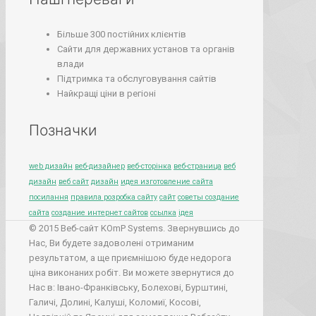
Більше 300 постійних клієнтів
Сайти для державних установ та органів
влади
Підтримка та обслуговування сайтів
Найкращі ціни в регіоні
Позначки
web дизайн
веб-дизайнер
веб-сторінка
веб-страница
веб
дизайн
веб сайт
дизайн
идея изготовление сайта
посилання
правила розробка сайту
сайт
советы создание
сайта
создание интернет сайтов
ссылка
ідея
© 2015 Веб-сайт KOmP Systems. Звернувшись до
Нас, Ви будете задоволені отриманим
результатом, а ще приємнішою буде недорога
ціна виконаних робіт. Ви можете звернутися до
Нас в: Івано-Франківську, Болехові, Бурштині,
Галичі, Долині, Калуші, Коломиї, Косові,