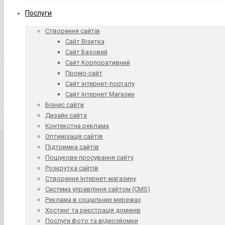
Послуги
Створення сайтів
Сайт Візитка
Сайт Базовий
Сайт Корпоративний
Промо-сайт
Сайт інтернет-порталу
Сайт Інтернет Магазин
Бізнес сайти
Дизайн сайта
Контекстна реклама
Оптимізація сайтів
Підтримка сайтів
Пошукове просування сайту
Розкрутка сайтів
Створення Інтернет-магазину
Система управління сайтом (CMS)
Реклама в соціальних мережах
Хостинг та реєстрація доменів
Послуги фото та відеозйомки