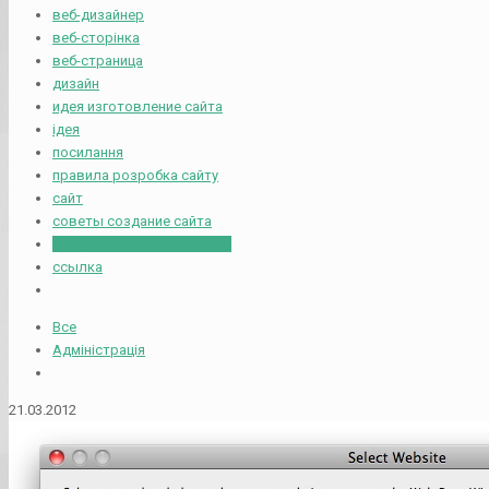
веб-дизайнер
веб-сторінка
веб-страница
дизайн
идея изготовление сайта
ідея
посилання
правила розробка сайту
сайт
советы создание сайта
создание интернет сайтов
ссылка
Все
Адміністрація
21.03.2012