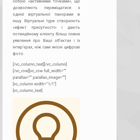
собою «активними точками», що
дозволяють переміщатися з
однієї віртуальної панорами в
іншу. Віртуальні тури створюють
«ефект присутності» і дають
потенційному клієнту більш повне
уявлення про Ваші об’єктах і їх
інтер’єрах, ніж самі якісні цифрові
фото.
[/vc_column_text][/vc_column]
[/vc_row][vc_row full_width=””
parallax=”” parallax_image=””]
[vc_column width=”1/1″]
[vc_column_text]