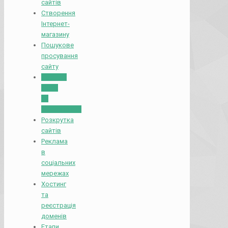
сайтів
Створення
Інтернет-
магазину
Пошукове
просування
сайту
Послуги
фото
та
відеозйомки
Розкрутка
сайтів
Реклама
в
соціальних
мережах
Хостинг
та
реєстрація
доменів
Етапи