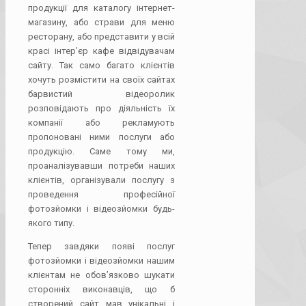
продукції для каталогу інтернет-
магазину, або страви для меню
ресторану, або представити у всій
красі інтер’єр кафе відвідувачам
сайту. Так само багато клієнтів
хочуть розмістити на своїх сайтах
барвистий відеоролик
розповідають про діяльність їх
компанії або рекламують
пропоновані ними послуги або
продукцію. Саме тому ми,
проаналізувавши потреби наших
клієнтів, організували послугу з
проведення професійної
фотозйомки і відеозйомки будь-
якого типу.
Тепер завдяки появі послуг
фотозйомки і відеозйомки нашим
клієнтам не обов’язково шукати
сторонніх виконавців, що б
створений сайт мав унікальні і