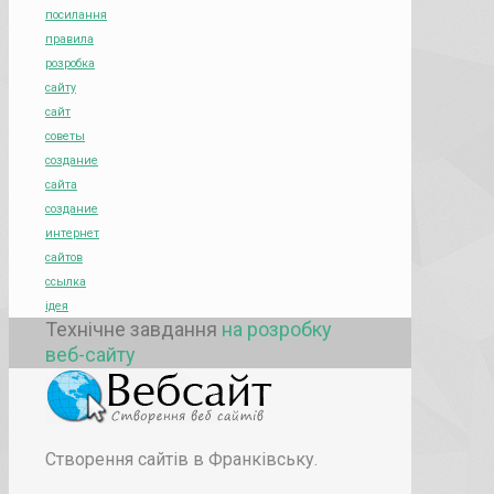
посилання
правила
розробка
сайту
сайт
советы
создание
сайта
создание
интернет
сайтов
ссылка
ідея
Технічне завдання
на розробку
веб-сайту
Створення сайтів в Франківську.