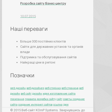
Розробка сайту бізнес-центру
10.07.2015
Наші переваги
Більше 300 постійних клієнтів
Сайти для державних установ та органів
влади
Підтримка та обслуговування сайтів
Найкращі ціни в регіоні
Позначки
web дизайн
веб-дизайнер
веб-сторінка
веб-страница
веб
дизайн
веб сайт
дизайн
идея изготовление сайта
посилання
правила розробка сайту
сайт
советы создание
сайта
создание интернет сайтов
ссылка
ідея
© 2015 Веб-сайт KOmP Systems. Звернувшись до