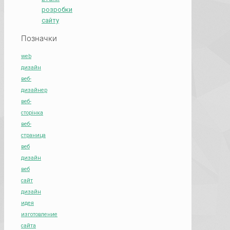
розробки
сайту
Позначки
web
дизайн
веб-
дизайнер
веб-
сторінка
веб-
страница
веб
дизайн
веб
сайт
дизайн
идея
изготовление
сайта