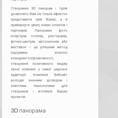
Створення 3D панорам і турів
дозволить Вам не тільки ефектно
представити свій бізнес, а й
привернути увагу нових клієнтів і
партнерів. Панорамні фото
інтер’єрів готелів, ресторанів,
фітнес-центрів, автосалонів або
виставок – це успішний метод
підтримки власної
конкурентоспроможності,
створення позитивного іміджу
своєї компанії у самої широкої
аудиторії. Компанія Вебсайт
володіє значним досвідом і
новітніми технологіями для
створення і втілення Ваших
проектів.
3D панорама