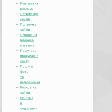
Контекстна
реклама
Оптимізація
сайтів
Підтримка
сайтів
Створення
Інтернет-
магазину
Пошукове
просування
сайту
Послуги
фото
та
відеозйомки
Розкрутка
сайтів
Реклама
в
соціальних