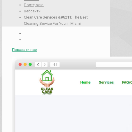
Портфоліо
Вебсайти
Clean Care Services &#8211; The Best
Cleaning Service For You in Miami
Показати все