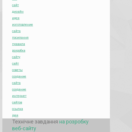
сайт
дизайн
идея
изготовление
сайта
посилання
правила
розробка
сайту
сайт
советы
создание
сайта
создание
интернет
сайтов
ссылка
ідея
Технічне завдання
на розробку
веб-сайту