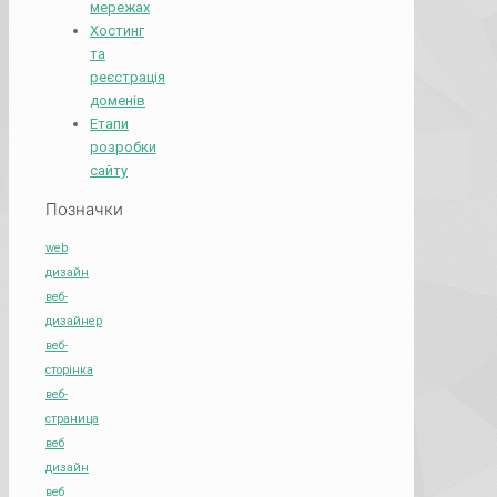
мережах
Хостинг
та
реєстрація
доменів
Етапи
розробки
сайту
Позначки
web
дизайн
веб-
дизайнер
веб-
сторінка
веб-
страница
веб
дизайн
веб