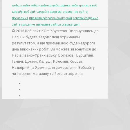
web дизайн
веб-дизайнер
веб-сторінка
веб-страница
веб
дизайн
веб сайт
дизайн
идея изготовление сайта
посилання
правила розробка сайту
сайт
советы создание
сайта
создание интернет сайтов
ссылка
ідея
© 2015 Веб-сайт KOmP Systems. Звернувшись до
Нас, Ви будете задоволені отриманим
результатом, а ще приємнішою буде недорога
ціна виконаних робіт. Ви можете звернутися до
Нас в: Івано-Франківську, Болехові, Бурштині,
Галичі, Долині, Калуші, Коломиї, Косові,
Надвірній та Яремчі для замовлення Вебсайту
чи Інтернет магазину та його створення.