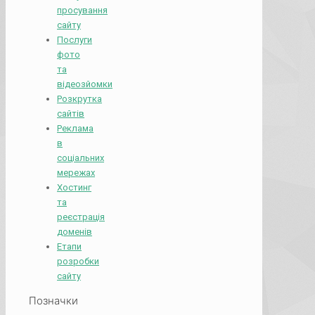
просування
сайту
Послуги
фото
та
відеозйомки
Розкрутка
сайтів
Реклама
в
соціальних
мережах
Хостинг
та
реєстрація
доменів
Етапи
розробки
сайту
Позначки