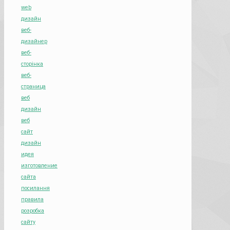
web
дизайн
веб-
дизайнер
веб-
сторінка
веб-
страница
веб
дизайн
веб
сайт
дизайн
идея
изготовление
сайта
посилання
правила
розробка
сайту