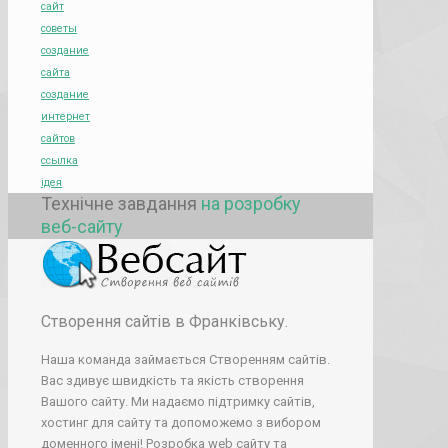
сайт
советы
создание
сайта
создание
интернет
сайтов
ссылка
ідея
Технічне завдання
на розробку
веб-сайту
Створення сайтів в Франківську.
Наша команда займається Створенням сайтів.
Вас здивує швидкість та якість створення
Вашого сайту. Ми надаємо підтримку сайтів,
хостинг для сайту та допоможемо з вибором
доменного імені! Розробка web сайту та