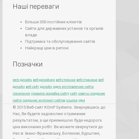
Наші переваги
Більше 300 постійних клієнтів
Сайти для державних установ та органів
влади
Підтримка та обслуговування сайтів
Найкращі ціни в регіоні
Позначки
web дизайн
веб-дизайнер
веб-сторінка
веб-страница
веб
дизайн
веб сайт
дизайн
идея изготовление сайта
посилання
правила розробка сайту
сайт
советы создание
сайта
создание интернет сайтов
ссылка
ідея
© 2015 Веб-сайт KOmP Systems. Звернувшись до
Нас, Ви будете задоволені отриманим
результатом, а ще приємнішою буде недорога
ціна виконаних робіт. Ви можете звернутися до
Нас в: Івано-Франківську, Болехові, Бурштині,