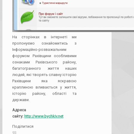
На сторінках в інтернеті ми
пропонуємо ознайомитись з
Інформаційно-розважальним
форумом Рахівщини особливими
ознаками Рахівського району,
багатогранного життя наших
людей, які творять славну історію
Рахівщини яка яскравою
краплиною вливається у життя,
історію району, області та
держави.
Адреса
сайту:
http://www.bychkiv.net
Поділитися
93