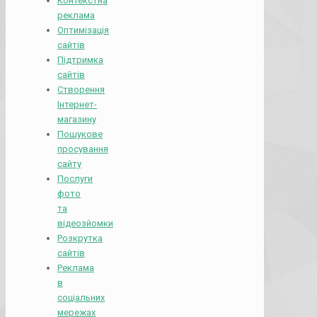
Контекстна
реклама
Оптимізація
сайтів
Підтримка
сайтів
Створення
Інтернет-
магазину
Пошукове
просування
сайту
Послуги
фото
та
відеозйомки
Розкрутка
сайтів
Реклама
в
соціальних
мережах