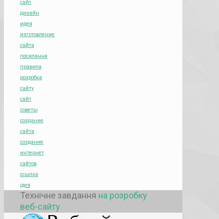
сайт
дизайн
идея
изготовление
сайта
посилання
правила
розробка
сайту
сайт
советы
создание
сайта
создание
интернет
сайтов
ссылка
ідея
Технічне завдання
на розробку
веб-сайту