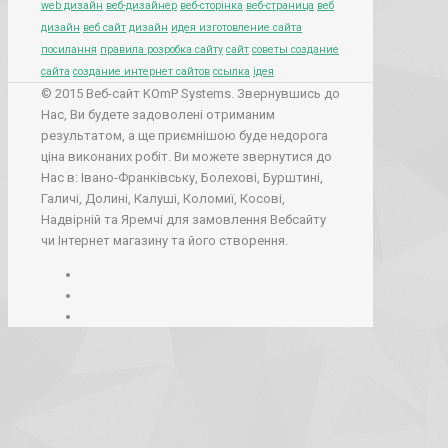
web дизайн
веб-дизайнер
веб-сторінка
веб-страница
веб
дизайн
веб сайт
дизайн
идея изготовление сайта
посилання
правила розробка сайту
сайт
советы создание
сайта
создание интернет сайтов
ссылка
ідея
© 2015 Веб-сайт KOmP Systems. Звернувшись до
Нас, Ви будете задоволені отриманим
результатом, а ще приємнішою буде недорога
ціна виконаних робіт. Ви можете звернутися до
Нас в: Івано-Франківську, Болехові, Бурштині,
Галичі, Долині, Калуші, Коломиї, Косові,
Надвірній та Яремчі для замовлення Вебсайту
чи Інтернет магазину та його створення.