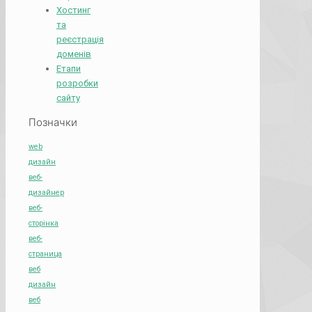
Хостинг
та
реєстрація
доменів
Етапи
розробки
сайту
Позначки
web
дизайн
веб-
дизайнер
веб-
сторінка
веб-
страница
веб
дизайн
веб