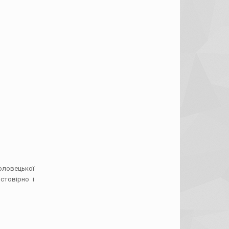
овецької
стовірно і