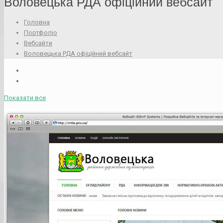
Воловецька РДА офіційний вебсайт
Головна
Портфоліо
Вебсайти
Воловецька РДА офіційний вебсайт
Показати все