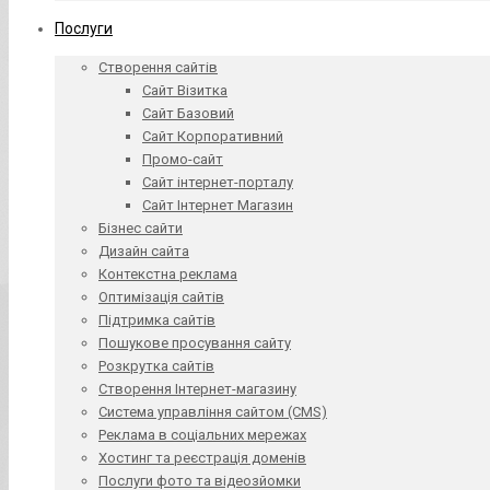
Послуги
Створення сайтів
Сайт Візитка
Сайт Базовий
Сайт Корпоративний
Промо-сайт
Сайт інтернет-порталу
Сайт Інтернет Магазин
Бізнес сайти
Дизайн сайта
Контекстна реклама
Оптимізація сайтів
Підтримка сайтів
Пошукове просування сайту
Розкрутка сайтів
Створення Інтернет-магазину
Система управління сайтом (CMS)
Реклама в соціальних мережах
Хостинг та реєстрація доменів
Послуги фото та відеозйомки