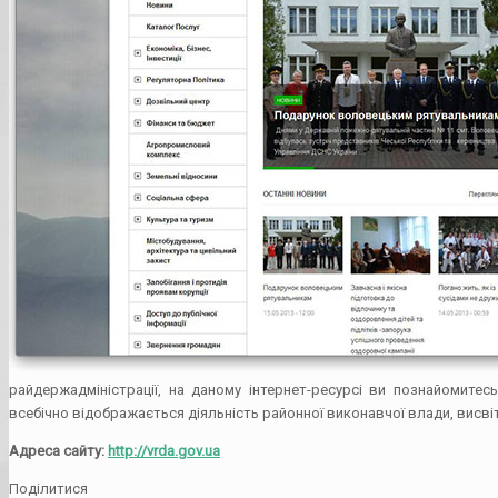
райдержадміністрації, на даному інтернет-ресурсі ви познайомитес
всебічно відображається діяльність районної виконавчої влади, висвіт
Адреса сайту:
http://vrda.gov.ua
Поділитися