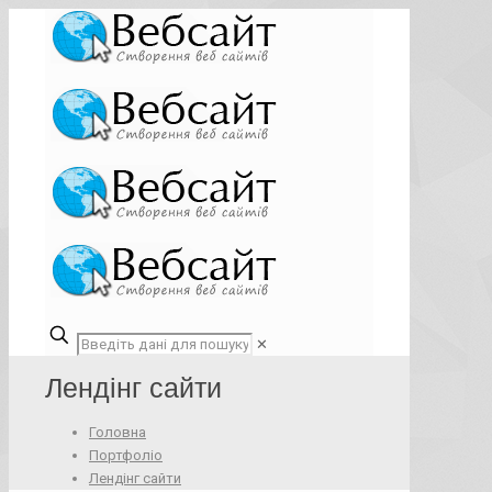
✕
Лендінг сайти
Головна
Портфоліо
Лендінг сайти