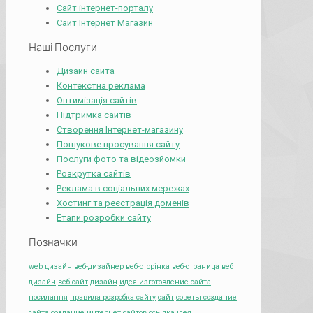
Сайт інтернет-порталу
Сайт Інтернет Магазин
Наші Послуги
Дизайн сайта
Контекстна реклама
Оптимізація сайтів
Підтримка сайтів
Створення Інтернет-магазину
Пошукове просування сайту
Послуги фото та відеозйомки
Розкрутка сайтів
Реклама в соціальних мережах
Хостинг та реєстрація доменів
Етапи розробки сайту
Позначки
web дизайн
веб-дизайнер
веб-сторінка
веб-страница
веб
дизайн
веб сайт
дизайн
идея изготовление сайта
посилання
правила розробка сайту
сайт
советы создание
сайта
создание интернет сайтов
ссылка
ідея