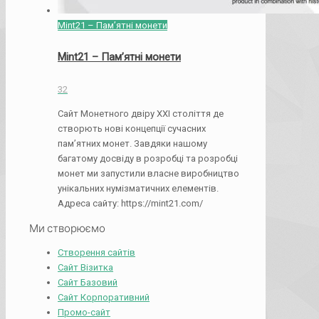
Mint21 – Пам’ятні монети
Mint21 – Пам’ятні монети
32
Сайт Монетного двіру XXI століття де
створють нові концепції сучасних
пам’ятних монет. Завдяки нашому
багатому досвіду в розробці та розробці
монет ми запустили власне виробництво
унікальних нумізматичних елементів.
Адреса сайту: https://mint21.com/
Ми створюємо
Створення сайтів
Сайт Візитка
Сайт Базовий
Сайт Корпоративний
Промо-сайт