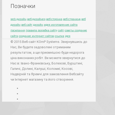
Позначки
web дизайн
веб-дизайнер
веб-сторінка
веб-страница
веб
дизайн
веб сайт
дизайн
идея изготовление сайта
посилання
правила розробка сайту
сайт
советы создание
сайта
создание интернет сайтов
ссылка
ідея
© 2015 Веб-сайт KOmP Systems. Звернувшись до
Нас, Ви будете задоволені отриманим
результатом, а ще приємнішою буде недорога
ціна виконаних робіт. Ви можете звернутися до
Нас в: Івано-Франківську, Болехові, Бурштині,
Галичі, Долині, Калуші, Коломиї, Косові,
Надвірній та Яремчі для замовлення Вебсайту
чи Інтернет магазину та його створення.