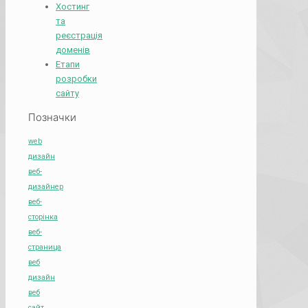
Хостинг
та
реєстрація
доменів
Етапи
розробки
сайту
Позначки
web
дизайн
веб-
дизайнер
веб-
сторінка
веб-
страница
веб
дизайн
веб
сайт