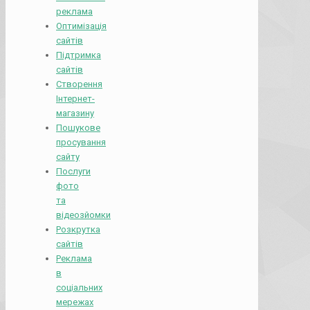
реклама
Оптимізація
сайтів
Підтримка
сайтів
Створення
Інтернет-
магазину
Пошукове
просування
сайту
Послуги
фото
та
відеозйомки
Розкрутка
сайтів
Реклама
в
соціальних
мережах