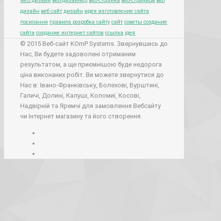
web дизайн
веб-дизайнер
веб-сторінка
веб-страница
веб
дизайн
веб сайт
дизайн
идея изготовление сайта
посилання
правила розробка сайту
сайт
советы создание
сайта
создание интернет сайтов
ссылка
ідея
© 2015 Веб-сайт KOmP Systems. Звернувшись до
Нас, Ви будете задоволені отриманим
результатом, а ще приємнішою буде недорога
ціна виконаних робіт. Ви можете звернутися до
Нас в: Івано-Франківську, Болехові, Бурштині,
Галичі, Долині, Калуші, Коломиї, Косові,
Надвірній та Яремчі для замовлення Вебсайту
чи Інтернет магазину та його створення.