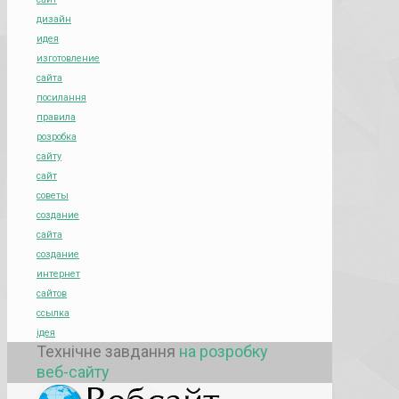
дизайн
идея
изготовление
сайта
посилання
правила
розробка
сайту
сайт
советы
создание
сайта
создание
интернет
сайтов
ссылка
ідея
Технічне завдання
на розробку
веб-сайту