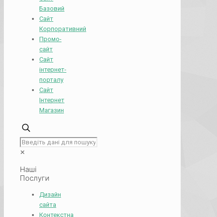
Базовий
Сайт
Корпоративний
Промо-
сайт
Сайт
інтернет-
порталу
Сайт
Інтернет
Магазин
✕
Наші
Послуги
Дизайн
сайта
Контекстна