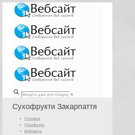
✕
Cухофрукти Закарпаття
Головна
Портфоліо
Вебсайти