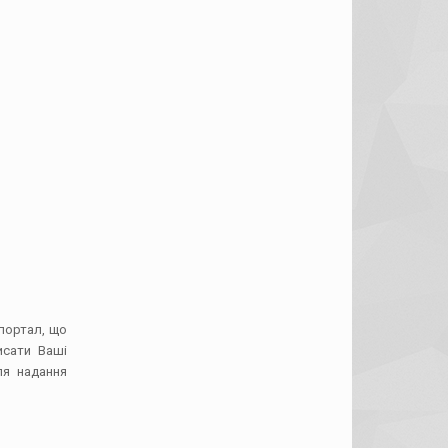
-портал, що
исати Ваші
ля надання