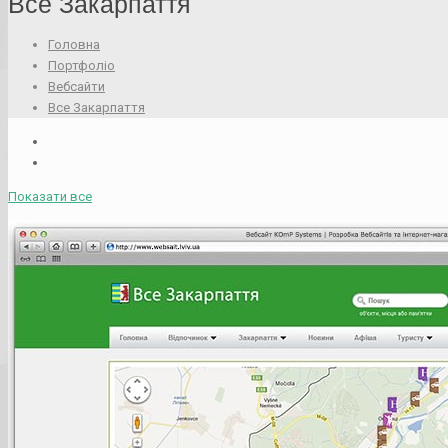
Все Закарпаття
Головна
Портфоліо
Вебсайти
Все Закарпаття
Показати все